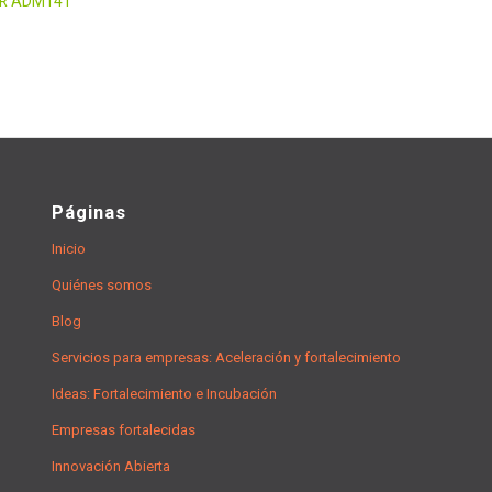
R
ADM141
Páginas
Inicio
Quiénes somos
Blog
Servicios para empresas: Aceleración y fortalecimiento
Ideas: Fortalecimiento e Incubación
Empresas fortalecidas
Innovación Abierta