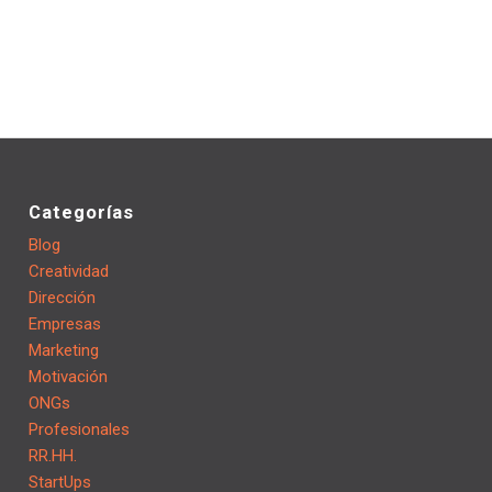
Categorías
Blog
Creatividad
Dirección
Empresas
Marketing
Motivación
ONGs
Profesionales
RR.HH.
StartUps