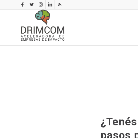
¿Tenés
pasos p