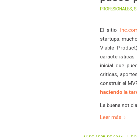
PROFESIONALES
,
S
El sitio
Inc.co
startups, much
Viable Product
características
inicial que pue
criticas, aport
construir el MV
haciendo la tar
La buena notici
Leer más