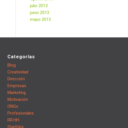
julio 2013
junio 2013
mayo 2013
Categorías
Blog
Creatividad
Dirección
Empresas
Marketing
Motivación
ONGs
Profesionales
RR.HH.
StartUps